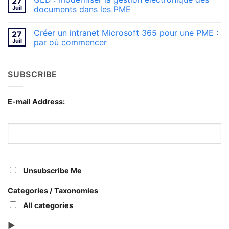
27
aux
Gestion
Juil
documents dans les PME
gestionnaires
de
non-
projet
Aucun
TI
SharePoint
commentaire
Créer un intranet Microsoft 365 pour une PME :
27
:
sur
maîtriser
GED
Juil
par où commencer
les
:
documents
moderniser
Aucun
des
la
commentaire
mandats
gestion
sur
SUBSCRIBE
ponctuels
électronique
Créer
des
un
documents
intranet
dans
Microsoft
les
365
E-mail Address:
PME
pour
une
PME
:
par
où
commencer
Unsubscribe Me
Categories / Taxonomies
All categories