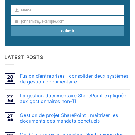
Name
Name
johnsmith@example.com
Your
email
Submit
LATEST POSTS
Fusion d’entreprises : consolider deux systèmes
28
Juil
de gestion documentaire
Aucun
commentaire
La gestion documentaire SharePoint expliquée
27
sur
Fusion
Juil
aux gestionnaires non-TI
d’entreprises
:
Aucun
consolider
commentaire
Gestion de projet SharePoint : maîtriser les
27
deux
sur
systèmes
La
Juil
documents des mandats ponctuels
de
gestion
gestion
documentaire
Aucun
documentaire
SharePoint
commentaire
GED : moderniser la gestion électronique des
expliquée
sur