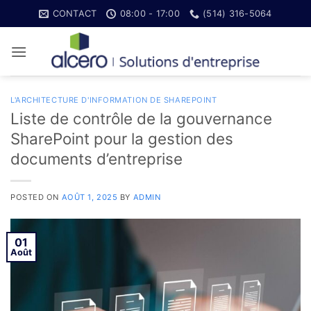
Skip
CONTACT
08:00 - 17:00
(514) 316-5064
to
content
L'ARCHITECTURE D'INFORMATION DE SHAREPOINT
Liste de contrôle de la gouvernance
SharePoint pour la gestion des
documents d’entreprise
POSTED ON
AOÛT 1, 2025
BY
ADMIN
01
Août