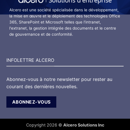
Alcero est une société spécialisée dans le développement,
la mise en œuvre et le déploiement des technologies Office
365, SharePoint et Microsoft telles que l'intranet,
l'extranet, la gestion intégrée des documents et le centre
de gouvernance et de conformité.
INFOLETTRE ALCERO
Abonnez-vous à notre newsletter pour rester au
courant des dernières nouvelles.
ABONNEZ-VOUS
Copyright 2026 ©
Alcero Solutions Inc