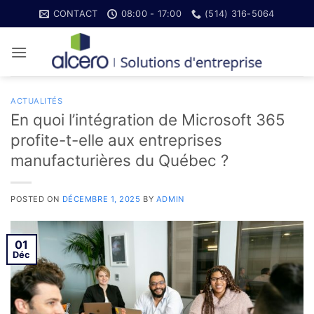
Skip
CONTACT
08:00 - 17:00
(514) 316-5064
to
content
ACTUALITÉS
En quoi l’intégration de Microsoft 365
profite-t-elle aux entreprises
manufacturières du Québec ?
POSTED ON
DÉCEMBRE 1, 2025
BY
ADMIN
01
Déc