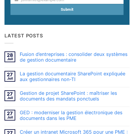
Your
email
Submit
LATEST POSTS
Fusion d’entreprises : consolider deux systèmes
28
Juil
de gestion documentaire
Aucun
commentaire
La gestion documentaire SharePoint expliquée
27
sur
Fusion
Juil
aux gestionnaires non-TI
d’entreprises
:
Aucun
consolider
commentaire
Gestion de projet SharePoint : maîtriser les
27
deux
sur
systèmes
La
Juil
documents des mandats ponctuels
de
gestion
gestion
documentaire
Aucun
documentaire
SharePoint
commentaire
GED : moderniser la gestion électronique des
27
expliquée
sur
aux
Gestion
Juil
documents dans les PME
gestionnaires
de
non-
projet
Aucun
TI
SharePoint
commentaire
Créer un intranet Microsoft 365 pour une PME :
27
:
sur