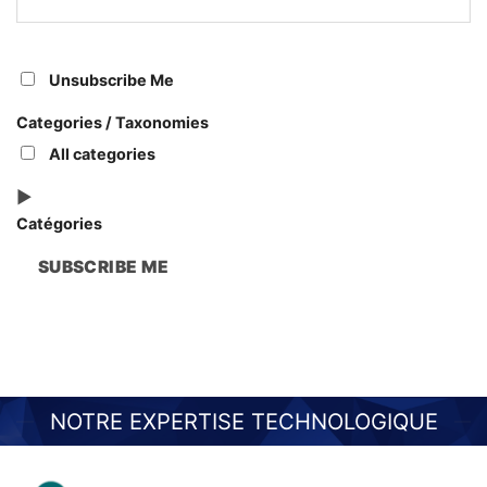
où
commencer
Unsubscribe Me
Categories / Taxonomies
All categories
Catégories
SUBSCRIBE ME
NOTRE EXPERTISE TECHNOLOGIQUE