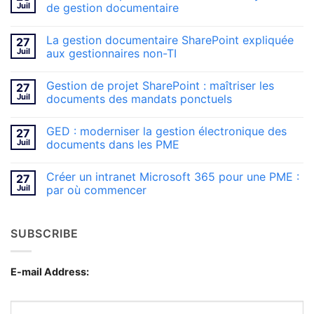
Juil
de gestion documentaire
Aucun
commentaire
La gestion documentaire SharePoint expliquée
27
sur
Fusion
Juil
aux gestionnaires non-TI
d’entreprises
:
Aucun
consolider
commentaire
Gestion de projet SharePoint : maîtriser les
27
deux
sur
systèmes
La
Juil
documents des mandats ponctuels
de
gestion
gestion
documentaire
Aucun
documentaire
SharePoint
commentaire
GED : moderniser la gestion électronique des
27
expliquée
sur
aux
Gestion
Juil
documents dans les PME
gestionnaires
de
non-
projet
Aucun
TI
SharePoint
commentaire
Créer un intranet Microsoft 365 pour une PME :
27
:
sur
maîtriser
GED
Juil
par où commencer
les
:
documents
moderniser
Aucun
des
la
commentaire
mandats
gestion
sur
SUBSCRIBE
ponctuels
électronique
Créer
des
un
documents
intranet
dans
Microsoft
les
365
E-mail Address:
PME
pour
une
PME
:
par