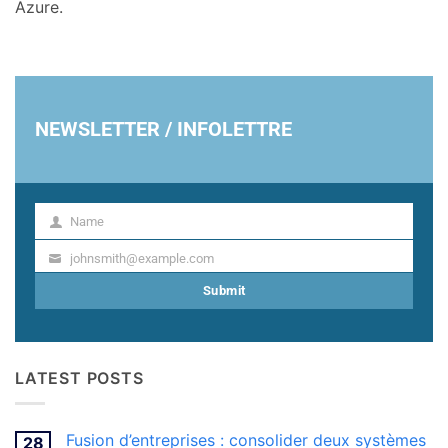
Azure.
NEWSLETTER / INFOLETTRE
Name
Name
johnsmith@example.com
Your
email
Submit
LATEST POSTS
Fusion d’entreprises : consolider deux systèmes
28