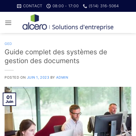
Skip
CONTACT
08:00 - 17:00
(514) 316-5064
to
content
GED
Guide complet des systèmes de
gestion des documents
POSTED ON
JUIN 1, 2023
BY
ADMIN
01
Juin