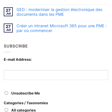
gestion
documentaire
Aucun
documentaire
SharePoint
commentaire
GED : moderniser la gestion électronique des
27
expliquée
sur
aux
Gestion
Juil
documents dans les PME
gestionnaires
de
non-
projet
Aucun
TI
SharePoint
commentaire
Créer un intranet Microsoft 365 pour une PME :
27
:
sur
maîtriser
GED
Juil
par où commencer
les
:
documents
moderniser
Aucun
des
la
commentaire
mandats
gestion
sur
SUBSCRIBE
ponctuels
électronique
Créer
des
un
documents
intranet
dans
Microsoft
les
365
E-mail Address:
PME
pour
une
PME
:
par
où
commencer
Unsubscribe Me
Categories / Taxonomies
All categories