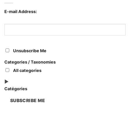
documents
intranet
dans
Microsoft
les
365
E-mail Address:
PME
pour
une
PME
:
par
où
commencer
Unsubscribe Me
Categories / Taxonomies
All categories
Catégories
SUBSCRIBE ME