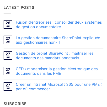
LATEST POSTS
Fusion d’entreprises : consolider deux systèmes
28
Juil
de gestion documentaire
Aucun
commentaire
La gestion documentaire SharePoint expliquée
27
sur
Fusion
Juil
aux gestionnaires non-TI
d’entreprises
:
Aucun
consolider
commentaire
Gestion de projet SharePoint : maîtriser les
27
deux
sur
systèmes
La
Juil
documents des mandats ponctuels
de
gestion
gestion
documentaire
Aucun
documentaire
SharePoint
commentaire
GED : moderniser la gestion électronique des
27
expliquée
sur
aux
Gestion
Juil
documents dans les PME
gestionnaires
de
non-
projet
Aucun
TI
SharePoint
commentaire
Créer un intranet Microsoft 365 pour une PME :
27
:
sur
maîtriser
GED
Juil
par où commencer
les
:
documents
moderniser
Aucun
des
la
commentaire
mandats
gestion
sur
SUBSCRIBE
ponctuels
électronique
Créer
des
un